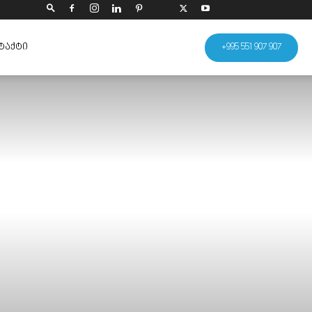
ᲢᲐᲥᲢᲘ
+995 551 907 907