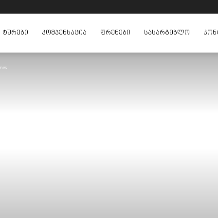
ᲢᲣᲠᲔᲑᲘ
ᲙᲝᲛᲞᲔᲜᲡᲐᲪᲘᲐ
ᲤᲠᲔᲜᲔᲑᲘ
ᲡᲐᲡᲐᲠᲒᲔᲑᲚᲝ
ᲙᲝᲜ
nes