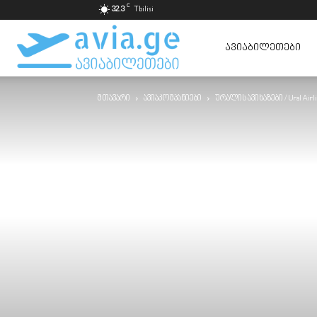
C
32.3
Tbilisi
ავიაბილეთები
ᲐᲕᲘᲐᲑᲘᲚᲔᲗᲔᲑᲘ
მთავარი
ავიაკომპანიები
ურალის ავიხაზები / Ural Airli
ყველაზე
იაფად