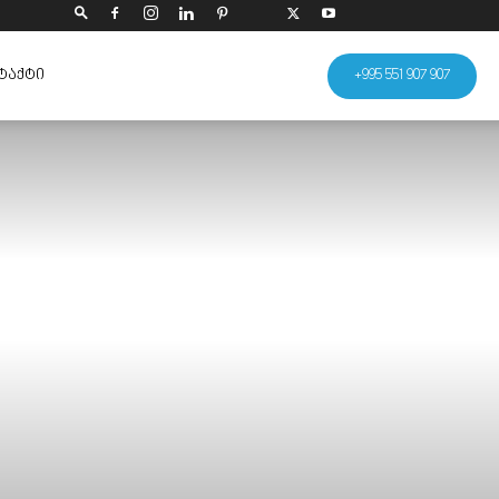
ᲢᲐᲥᲢᲘ
+995 551 907 907