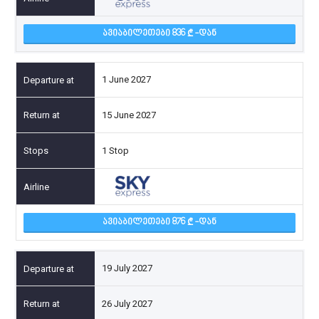
ᲐᲕᲘᲐᲑᲘᲚᲔᲗᲔᲑᲘ 836
-ᲓᲐᲜ
1 June 2027
15 June 2027
1 Stop
ᲐᲕᲘᲐᲑᲘᲚᲔᲗᲔᲑᲘ 876
-ᲓᲐᲜ
19 July 2027
26 July 2027