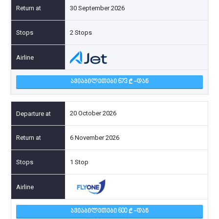
30 September 2026
2 Stops
ᲐᲕᲘᲐᲑᲘᲚᲔᲗᲔᲑᲘ 673
-ᲓᲐᲜ
20 October 2026
6 November 2026
1 Stop
ᲐᲕᲘᲐᲑᲘᲚᲔᲗᲔᲑᲘ 600
-ᲓᲐᲜ