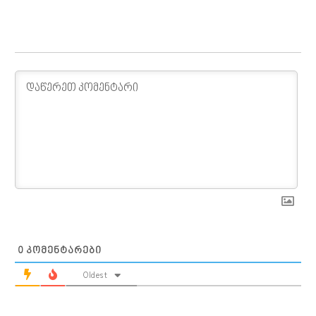
0
ᲙᲝᲛᲔᲜᲢᲐᲠᲔᲑᲘ
Oldest