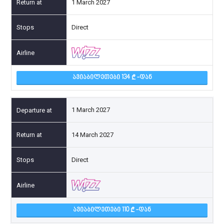
1 March 2027
Direct
ᲐᲕᲘᲐᲑᲘᲚᲔᲗᲔᲑᲘ 134
-ᲓᲐᲜ
1 March 2027
14 March 2027
Direct
ᲐᲕᲘᲐᲑᲘᲚᲔᲗᲔᲑᲘ 110
-ᲓᲐᲜ