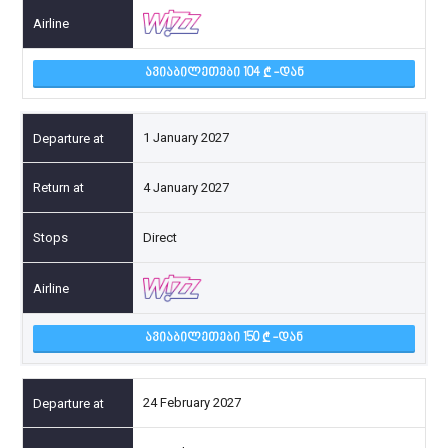
ᲐᲕᲘᲐᲑᲘᲚᲔᲗᲔᲑᲘ 104
-ᲓᲐᲜ
1 January 2027
4 January 2027
Direct
ᲐᲕᲘᲐᲑᲘᲚᲔᲗᲔᲑᲘ 150
-ᲓᲐᲜ
24 February 2027