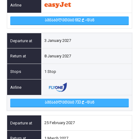
ᲐᲕᲘᲐᲑᲘᲚᲔᲗᲔᲑᲘ 662
-ᲓᲐᲜ
3 January 2027
8 January 2027
1 Stop
ᲐᲕᲘᲐᲑᲘᲚᲔᲗᲔᲑᲘ 733
-ᲓᲐᲜ
25 February 2027
1 March 2027