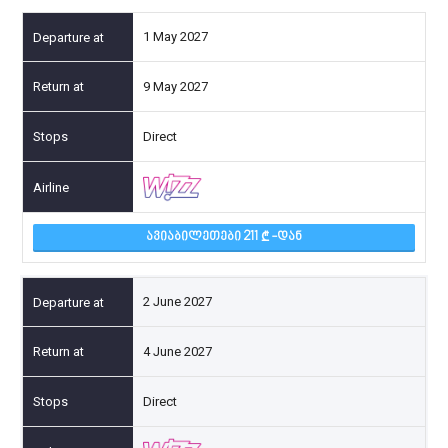
1 May 2027
9 May 2027
Direct
ᲐᲕᲘᲐᲑᲘᲚᲔᲗᲔᲑᲘ 211
-ᲓᲐᲜ
2 June 2027
4 June 2027
Direct