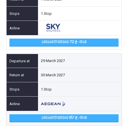
1 Stop
ᲐᲕᲘᲐᲑᲘᲚᲔᲗᲔᲑᲘ 712
-ᲓᲐᲜ
29 March 2027
30 March 2027
1 Stop
ᲐᲕᲘᲐᲑᲘᲚᲔᲗᲔᲑᲘ 857
-ᲓᲐᲜ