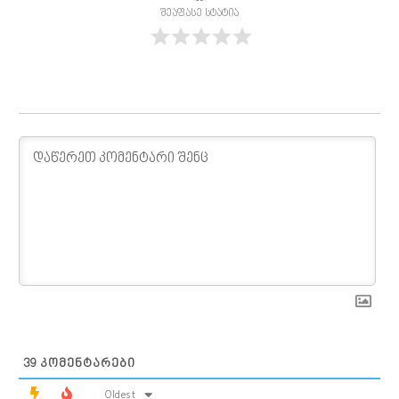
შეაფასე სტატია
39
ᲙᲝᲛᲔᲜᲢᲐᲠᲔᲑᲘ
Oldest