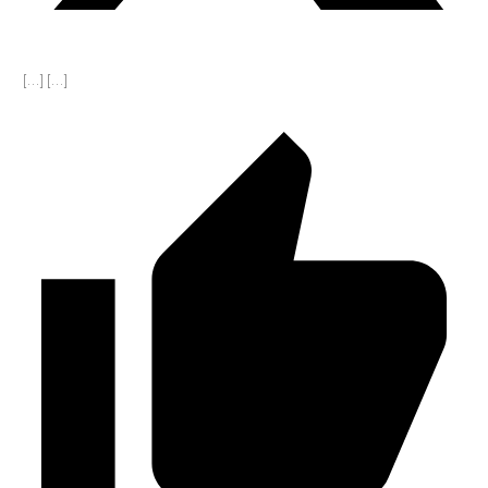
[…] […]