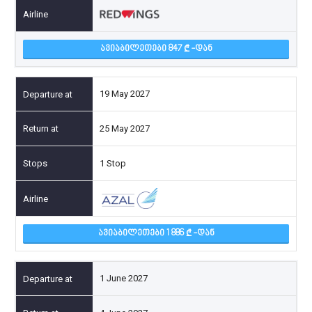
ᲐᲕᲘᲐᲑᲘᲚᲔᲗᲔᲑᲘ 847
-ᲓᲐᲜ
19 May 2027
25 May 2027
1 Stop
ᲐᲕᲘᲐᲑᲘᲚᲔᲗᲔᲑᲘ 1 886
-ᲓᲐᲜ
1 June 2027