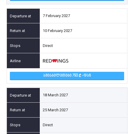
7 February 2027
10 February 2027
Direct
ᲐᲕᲘᲐᲑᲘᲚᲔᲗᲔᲑᲘ 793
-ᲓᲐᲜ
18 March 2027
25 March 2027
Direct