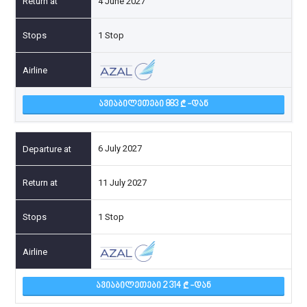
4 June 2027
1 Stop
ᲐᲕᲘᲐᲑᲘᲚᲔᲗᲔᲑᲘ 883
-ᲓᲐᲜ
6 July 2027
11 July 2027
1 Stop
ᲐᲕᲘᲐᲑᲘᲚᲔᲗᲔᲑᲘ 2 314
-ᲓᲐᲜ