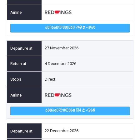
ᲐᲕᲘᲐᲑᲘᲚᲔᲗᲔᲑᲘ 749
-ᲓᲐᲜ
27 November 2026
4 December 2026
Direct
ᲐᲕᲘᲐᲑᲘᲚᲔᲗᲔᲑᲘ 614
-ᲓᲐᲜ
22 December 2026