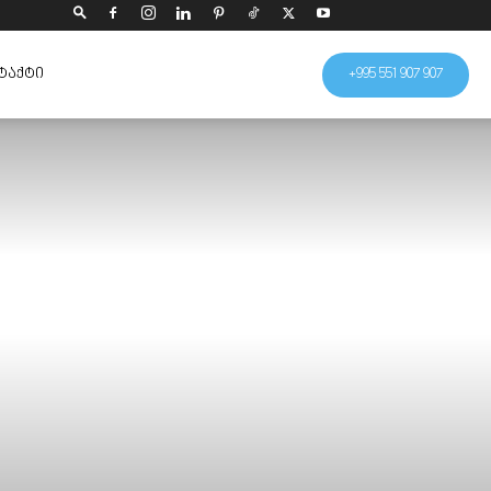
ᲢᲐᲥᲢᲘ
+995 551 907 907