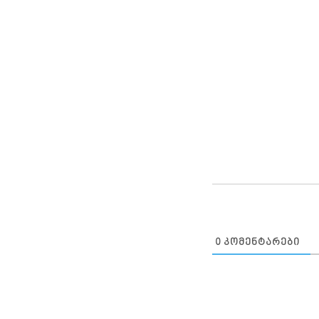
0
ᲙᲝᲛᲔᲜᲢᲐᲠᲔᲑᲘ