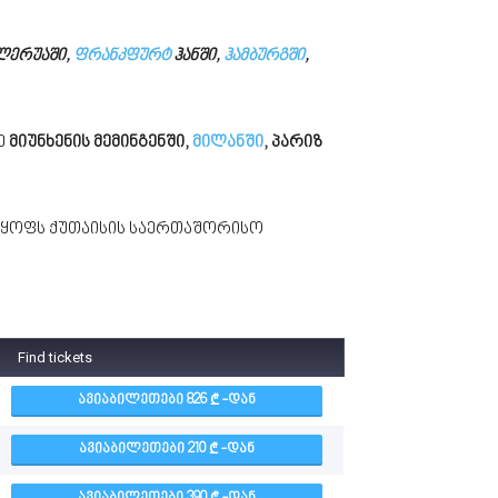
ლერუაში,
ფრანკფურტ
ჰანში,
ჰამბურგში
,
ე
მიუნხენის მემინგენში,
მილანში
, პარიზ
ლყოფს ქუთაისის საერთაშორისო
Find tickets
ᲐᲕᲘᲐᲑᲘᲚᲔᲗᲔᲑᲘ 826
-ᲓᲐᲜ
ᲐᲕᲘᲐᲑᲘᲚᲔᲗᲔᲑᲘ 210
-ᲓᲐᲜ