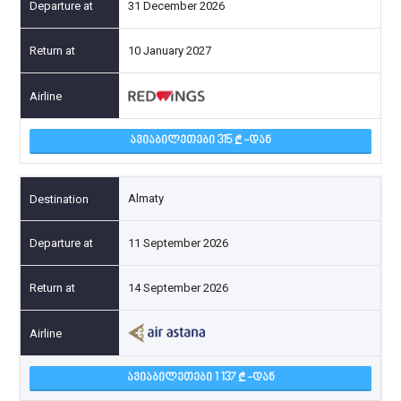
31 December 2026
10 January 2027
ᲐᲕᲘᲐᲑᲘᲚᲔᲗᲔᲑᲘ 315
-ᲓᲐᲜ
Almaty
11 September 2026
14 September 2026
ᲐᲕᲘᲐᲑᲘᲚᲔᲗᲔᲑᲘ 1 137
-ᲓᲐᲜ