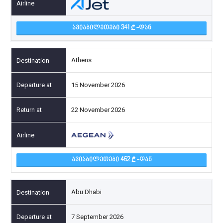
ᲐᲕᲘᲐᲑᲘᲚᲔᲗᲔᲑᲘ 341
-ᲓᲐᲜ
Athens
15 November 2026
22 November 2026
ᲐᲕᲘᲐᲑᲘᲚᲔᲗᲔᲑᲘ 462
-ᲓᲐᲜ
Abu Dhabi
7 September 2026