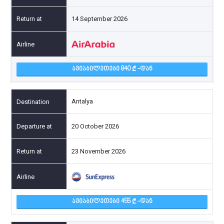
14 September 2026
ᲐᲕᲘᲐᲑᲘᲚᲔᲗᲔᲑᲘ 840
-ᲓᲐᲜ
Antalya
20 October 2026
23 November 2026
ᲐᲕᲘᲐᲑᲘᲚᲔᲗᲔᲑᲘ 455
-ᲓᲐᲜ