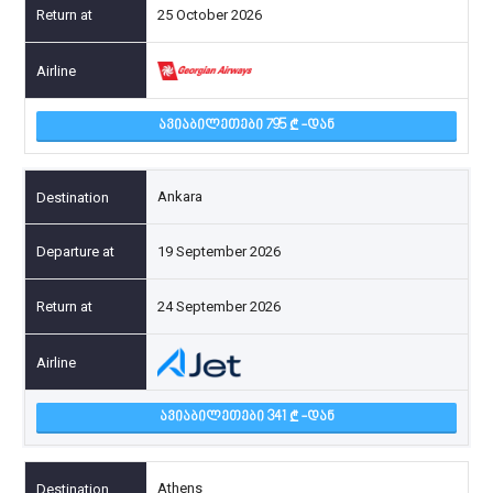
25 October 2026
ᲐᲕᲘᲐᲑᲘᲚᲔᲗᲔᲑᲘ 795
-ᲓᲐᲜ
Ankara
19 September 2026
24 September 2026
ᲐᲕᲘᲐᲑᲘᲚᲔᲗᲔᲑᲘ 341
-ᲓᲐᲜ
Athens