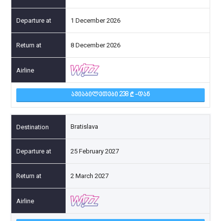
1 December 2026
8 December 2026
ᲐᲕᲘᲐᲑᲘᲚᲔᲗᲔᲑᲘ 238
-ᲓᲐᲜ
Bratislava
25 February 2027
2 March 2027