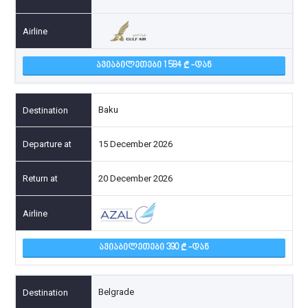
ᲐᲕᲘᲐᲑᲘᲚᲔᲗᲔᲑᲘ 1 584
-ᲓᲐᲜ
Baku
15 December 2026
20 December 2026
ᲐᲕᲘᲐᲑᲘᲚᲔᲗᲔᲑᲘ 390
-ᲓᲐᲜ
Belgrade