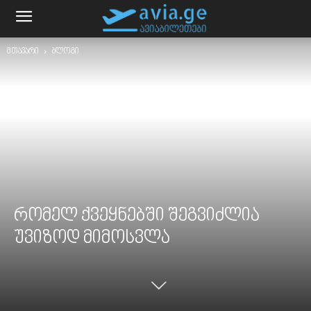
მთავარი
ბლოგი
რომელ ქვეყნებში შეგვიძლია
უვიზოდ მიმოსვლა