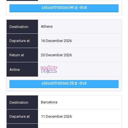
ᲐᲕᲘᲐᲑᲘᲚᲔᲗᲔᲑᲘ 841
-ᲓᲐᲜ
Athens
16 December 2026
20 December 2026
ᲐᲕᲘᲐᲑᲘᲚᲔᲗᲔᲑᲘ 210
-ᲓᲐᲜ
Barcelona
11 December 2026