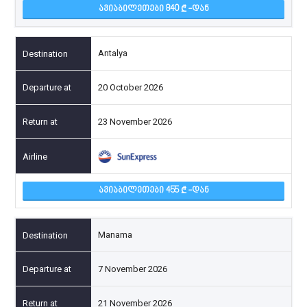
ᲐᲕᲘᲐᲑᲘᲚᲔᲗᲔᲑᲘ 840
-ᲓᲐᲜ
Antalya
20 October 2026
23 November 2026
ᲐᲕᲘᲐᲑᲘᲚᲔᲗᲔᲑᲘ 455
-ᲓᲐᲜ
Manama
7 November 2026
21 November 2026