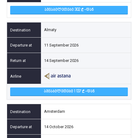
ᲐᲕᲘᲐᲑᲘᲚᲔᲗᲔᲑᲘ 302
-ᲓᲐᲜ
Almaty
11 September 2026
14 September 2026
ᲐᲕᲘᲐᲑᲘᲚᲔᲗᲔᲑᲘ 1 137
-ᲓᲐᲜ
Amsterdam
14 October 2026