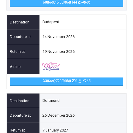
ᲐᲕᲘᲐᲑᲘᲚᲔᲗᲔᲑᲘ 144
-ᲓᲐᲜ
Budapest
14 November 2026
19 November 2026
ᲐᲕᲘᲐᲑᲘᲚᲔᲗᲔᲑᲘ 294
-ᲓᲐᲜ
Dortmund
26 December 2026
7 January 2027