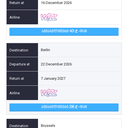
16 December 2026
ᲐᲕᲘᲐᲑᲘᲚᲔᲗᲔᲑᲘ 401
-ᲓᲐᲜ
Berlin
22 December 2026
7 January 2027
ᲐᲕᲘᲐᲑᲘᲚᲔᲗᲔᲑᲘ 296
-ᲓᲐᲜ
Brussels