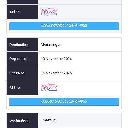
ᲐᲕᲘᲐᲑᲘᲚᲔᲗᲔᲑᲘ 399
-ᲓᲐᲜ
Memmingen
13 November 2026
16 November 2026
ᲐᲕᲘᲐᲑᲘᲚᲔᲗᲔᲑᲘ 237
-ᲓᲐᲜ
Frankfurt