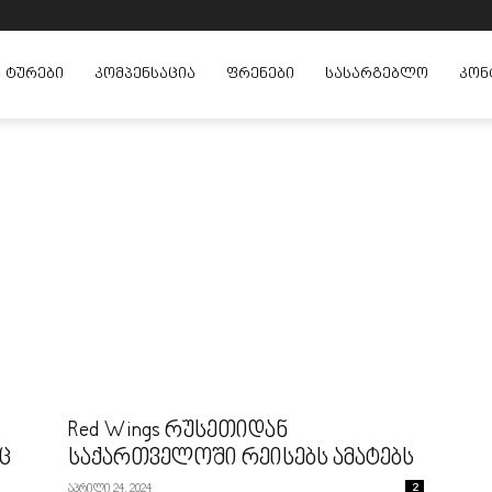
ᲢᲣᲠᲔᲑᲘ
ᲙᲝᲛᲞᲔᲜᲡᲐᲪᲘᲐ
ᲤᲠᲔᲜᲔᲑᲘ
ᲡᲐᲡᲐᲠᲒᲔᲑᲚᲝ
ᲙᲝᲜ
Red Wings რუსეთიდან
ც
საქართველოში რეისებს ამატებს
აპრილი 24, 2024
2