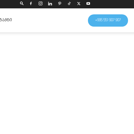
ᲢᲐᲥᲢᲘ
+995 551 907 907