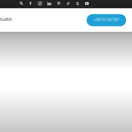
ᲢᲐᲥᲢᲘ
+995 551 907 907