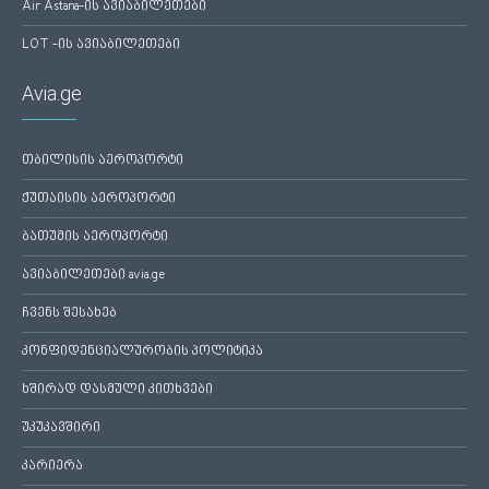
Air Astana-ის ავიაბილეთები
LOT -ის ავიაბილეთები
Avia.ge
თბილისის აეროპორტი
ქუთაისის აეროპორტი
ბათუმის აეროპორტი
ავიაბილეთები avia.ge
ჩვენს შესახებ
კონფიდენციალურობის პოლიტიკა
ხშირად დასმული კითხვები
უკუკავშირი
კარიერა