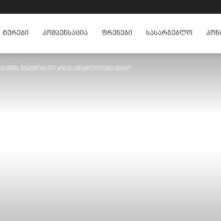
ᲢᲣᲠᲔᲑᲘ
ᲙᲝᲛᲞᲔᲜᲡᲐᲪᲘᲐ
ᲤᲠᲔᲜᲔᲑᲘ
ᲡᲐᲡᲐᲠᲒᲔᲑᲚᲝ
ᲙᲝᲜ
აიაფდა: დაეტყობა თუ არა ეს ავიაბილეთების ფასს?