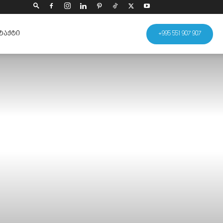
ᲢᲐᲥᲢᲘ
+995 551 907 907