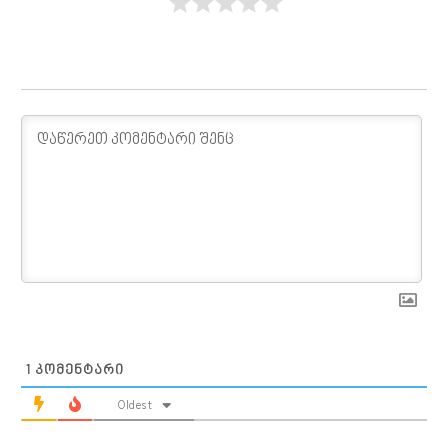
1
ᲙᲝᲛᲔᲜᲢᲐᲠᲘ
Oldest