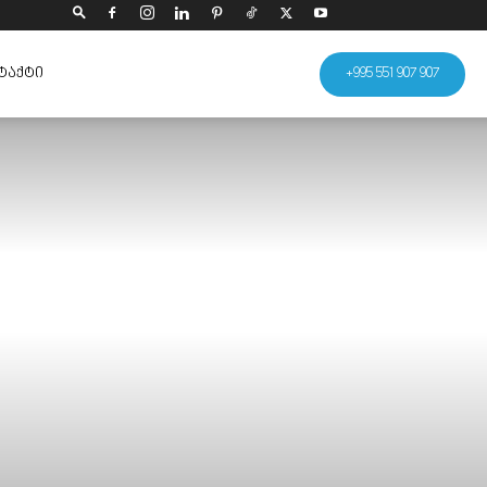
ᲢᲐᲥᲢᲘ
+995 551 907 907