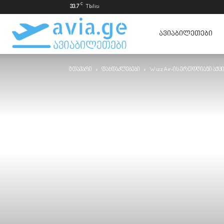
C
33.7
Tbilisi
ავიაბილეთები
ᲐᲕᲘᲐᲑᲘᲚᲔᲗᲔᲑᲘ
მთავარი
ფასდაკლებები
Wizz Air-ის ერთდღიანი აქც
ყველაზე
იაფად