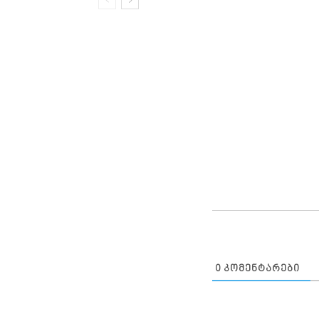
0
ᲙᲝᲛᲔᲜᲢᲐᲠᲔᲑᲘ