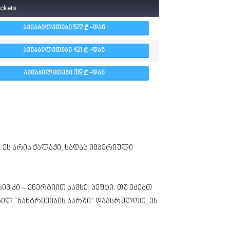
ickets
ᲐᲕᲘᲐᲑᲘᲚᲔᲗᲔᲑᲘ 572
-ᲓᲐᲜ
ᲐᲕᲘᲐᲑᲘᲚᲔᲗᲔᲑᲘ 421
-ᲓᲐᲜ
ᲐᲕᲘᲐᲑᲘᲚᲔᲗᲔᲑᲘ 319
-ᲓᲐᲜ
 ეს არის ქალაქი, სადაც იმპერიული
კი – ენერგიით სავსე, პეშტი. თუ ეძებთ
ილ “ნანგრევების ბარში” დაასრულოთ, ეს