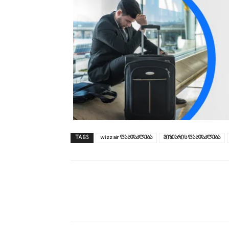
TAGS
wizz air ფასდაკლება
ვიზეარის ფასდაკლება