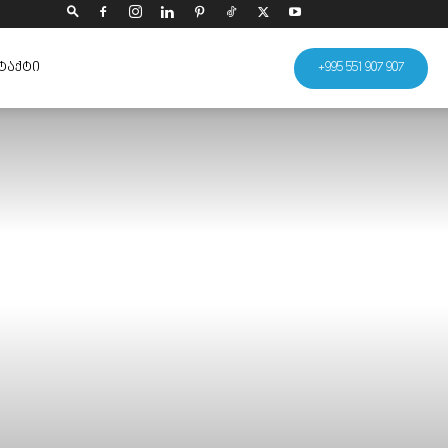
ᲢᲐᲥᲢᲘ
+995 551 907 907