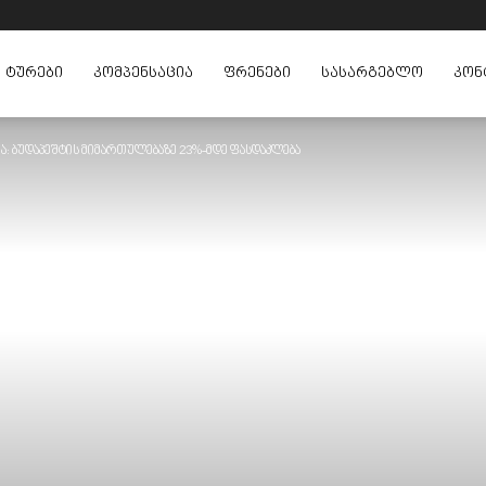
ᲢᲣᲠᲔᲑᲘ
ᲙᲝᲛᲞᲔᲜᲡᲐᲪᲘᲐ
ᲤᲠᲔᲜᲔᲑᲘ
ᲡᲐᲡᲐᲠᲒᲔᲑᲚᲝ
ᲙᲝᲜ
ია: ბუდაპეშტის მიმართულებაზე 23%-მდე ფასდაკლება