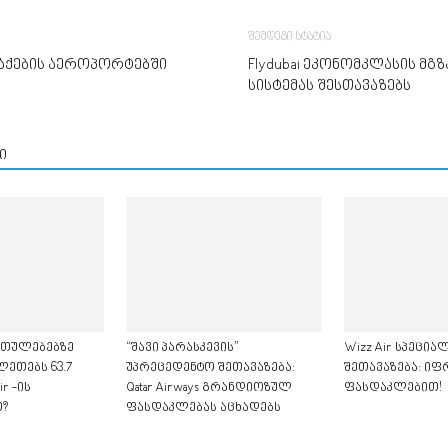
შემდეგი სტატია
ალაქების აეროპორტებში
Flydubai ეკონომკლასის მგ
სისტემას შესთავაზებს
ი
თულებებზე
“შავი პარასკევის”
Wizz Air სპეცი
ლეთებს 63.7
უპრეცედენტო შეთავაზება:
შეთავაზება: იფ
r -ის
Qatar Airways გრანდიოზულ
ფასდაკლებით!
?
ფასდაკლებას აცხადებს