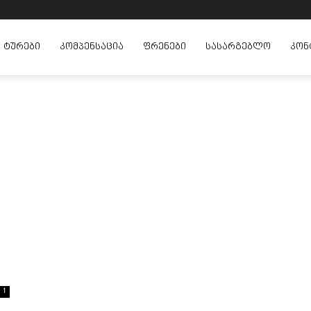
ᲢᲣᲠᲔᲑᲘ
ᲙᲝᲛᲞᲔᲜᲡᲐᲪᲘᲐ
ᲤᲠᲔᲜᲔᲑᲘ
ᲡᲐᲡᲐᲠᲒᲔᲑᲚᲝ
ᲙᲝᲜ
1