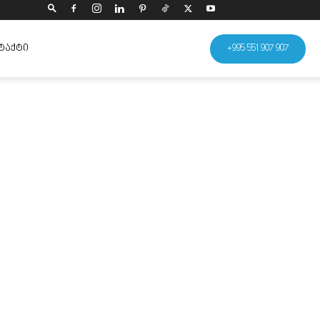
ᲢᲐᲥᲢᲘ
+995 551 907 907