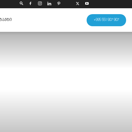
ᲢᲐᲥᲢᲘ
+995 551 907 907