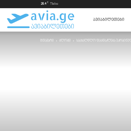
C
26.4
Tbilisi
ავიაბილეთები
ᲐᲕᲘᲐᲑᲘᲚᲔᲗᲔᲑᲘ
მთავარი
ბლოგი
საახალწლო ფასდაკლება უკრაინული
ყველაზე
იაფად