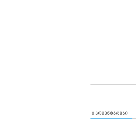
0
ᲙᲝᲛᲔᲜᲢᲐᲠᲔᲑᲘ