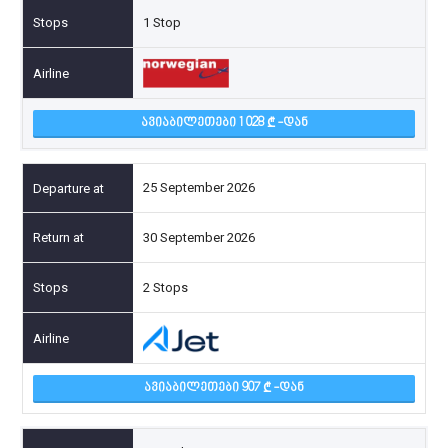
1 Stop
ᲐᲕᲘᲐᲑᲘᲚᲔᲗᲔᲑᲘ 1 028
-ᲓᲐᲜ
25 September 2026
30 September 2026
2 Stops
ᲐᲕᲘᲐᲑᲘᲚᲔᲗᲔᲑᲘ 907
-ᲓᲐᲜ