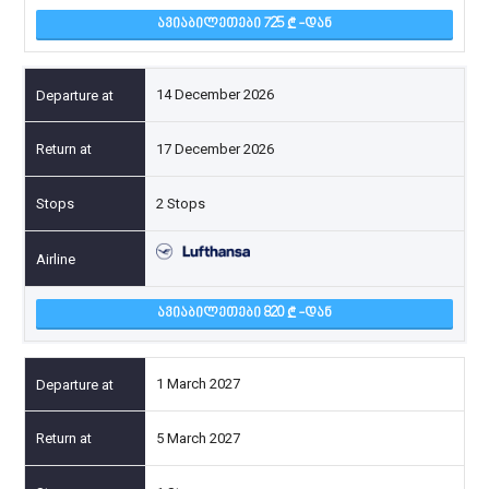
ᲐᲕᲘᲐᲑᲘᲚᲔᲗᲔᲑᲘ 725
-ᲓᲐᲜ
14 December 2026
17 December 2026
2 Stops
ᲐᲕᲘᲐᲑᲘᲚᲔᲗᲔᲑᲘ 820
-ᲓᲐᲜ
1 March 2027
5 March 2027