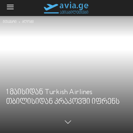
მთავარი
ბლოგი
1 მაისიდან Turkish Airlines
თბილისიდან კრაკოვში იფრენს