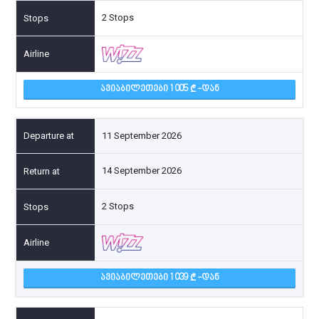
2 Stops
ᲐᲕᲘᲐᲑᲘᲚᲔᲗᲔᲑᲘ 1 005
-ᲓᲐᲜ
11 September 2026
14 September 2026
2 Stops
ᲐᲕᲘᲐᲑᲘᲚᲔᲗᲔᲑᲘ 1 039
-ᲓᲐᲜ