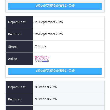
ᲐᲕᲘᲐᲑᲘᲚᲔᲗᲔᲑᲘ 893
-ᲓᲐᲜ
21 September 2026
25 September 2026
2 Stops
ᲐᲕᲘᲐᲑᲘᲚᲔᲗᲔᲑᲘ 899
-ᲓᲐᲜ
3 October 2026
9 October 2026