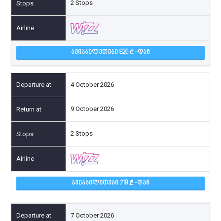
2 Stops
ᲐᲕᲘᲐᲑᲘᲚᲔᲗᲔᲑᲘ 826
-ᲓᲐᲜ
4 October 2026
9 October 2026
2 Stops
ᲐᲕᲘᲐᲑᲘᲚᲔᲗᲔᲑᲘ 718
-ᲓᲐᲜ
7 October 2026