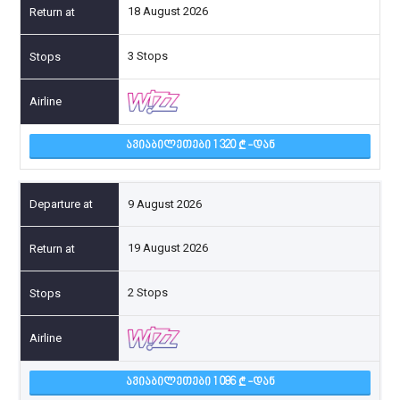
18 August 2026
3 Stops
ᲐᲕᲘᲐᲑᲘᲚᲔᲗᲔᲑᲘ 1 320
-ᲓᲐᲜ
9 August 2026
19 August 2026
2 Stops
ᲐᲕᲘᲐᲑᲘᲚᲔᲗᲔᲑᲘ 1 086
-ᲓᲐᲜ