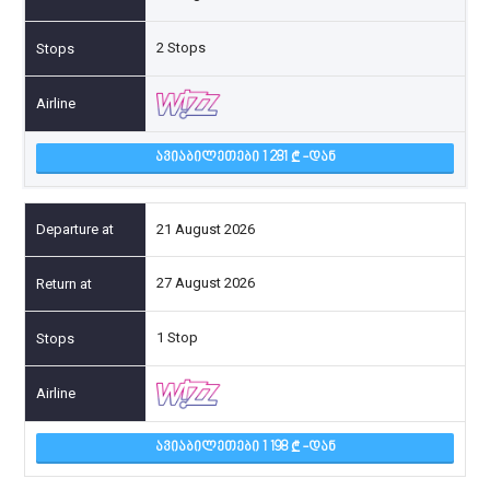
2 Stops
ᲐᲕᲘᲐᲑᲘᲚᲔᲗᲔᲑᲘ 1 281
-ᲓᲐᲜ
21 August 2026
27 August 2026
1 Stop
ᲐᲕᲘᲐᲑᲘᲚᲔᲗᲔᲑᲘ 1 198
-ᲓᲐᲜ