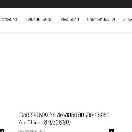
ᲢᲣᲠᲔᲑᲘ
ᲙᲝᲛᲞᲔᲜᲡᲐᲪᲘᲐ
ᲤᲠᲔᲜᲔᲑᲘ
ᲡᲐᲡᲐᲠᲒᲔᲑᲚᲝ
ᲙᲝᲜ
თბილისიდან ურუმჩიში ფრენები
Air China -მ დაიწყო
3
დეკემბერი 17, 2024
0