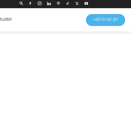
ᲢᲐᲥᲢᲘ
+995 551 907 907