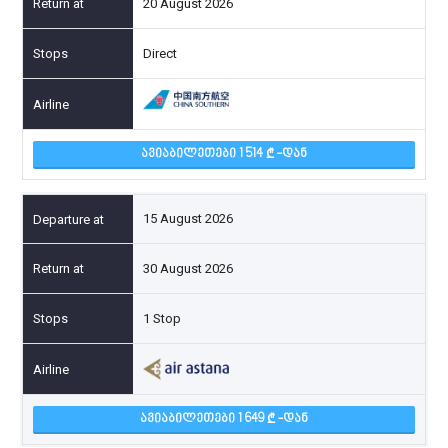
20 August 2026
Direct
ᲐᲕᲘᲐᲑᲘᲚᲔᲗᲔᲑᲘ 1 514
-ᲓᲐᲜ
15 August 2026
30 August 2026
1 Stop
ᲐᲕᲘᲐᲑᲘᲚᲔᲗᲔᲑᲘ 1 649
-ᲓᲐᲜ