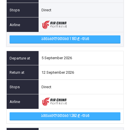
Direct
ᲐᲕᲘᲐᲑᲘᲚᲔᲗᲔᲑᲘ 1 183
-ᲓᲐᲜ
5 September 2026
12 September 2026
Direct
ᲐᲕᲘᲐᲑᲘᲚᲔᲗᲔᲑᲘ 1 282
-ᲓᲐᲜ