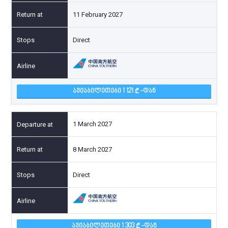
11 February 2027
Direct
ᲐᲕᲘᲐᲑᲘᲚᲔᲗᲔᲑᲘ 1 121
-ᲓᲐᲜ
1 March 2027
8 March 2027
Direct
ᲐᲕᲘᲐᲑᲘᲚᲔᲗᲔᲑᲘ 1 303
-ᲓᲐᲜ