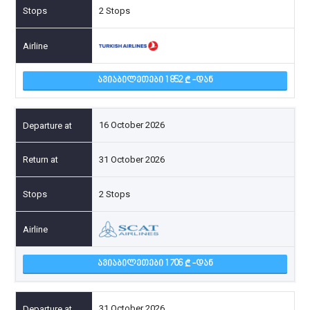
2 Stops
ᲐᲕᲘᲐᲑᲘᲚᲔᲗᲔᲑᲘ 1 852
-ᲓᲐᲜ
16 October 2026
31 October 2026
2 Stops
ᲐᲕᲘᲐᲑᲘᲚᲔᲗᲔᲑᲘ 1 706
-ᲓᲐᲜ
31 October 2026