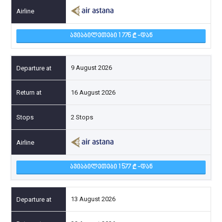
ᲐᲕᲘᲐᲑᲘᲚᲔᲗᲔᲑᲘ 1 776
-ᲓᲐᲜ
9 August 2026
16 August 2026
2 Stops
ᲐᲕᲘᲐᲑᲘᲚᲔᲗᲔᲑᲘ 1 577
-ᲓᲐᲜ
13 August 2026