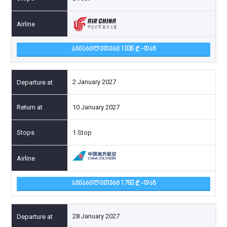
ᲐᲕᲘᲐᲑᲘᲚᲔᲗᲔᲑᲘ 1 036
-ᲓᲐᲜ
2 January 2027
10 January 2027
1 Stop
ᲐᲕᲘᲐᲑᲘᲚᲔᲗᲔᲑᲘ 1 760
-ᲓᲐᲜ
28 January 2027