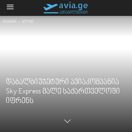
მთავარი
ბლოგი
დაბალბიუჯეტური ავიაკომპანია
Sky Express მალე საქართველოში
იფრენს