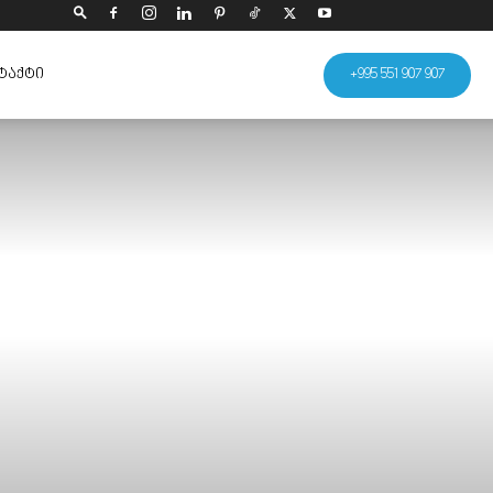
ᲢᲐᲥᲢᲘ
+995 551 907 907