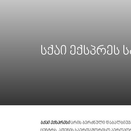
სქაი ექსპრეს 
სქაი ექსპრესი
არის ბერძნული დაბალბიუჯე
ცენტრს, ათენის საერთაშორისო აეროპო