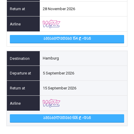
28 November 2026
ᲐᲕᲘᲐᲑᲘᲚᲔᲗᲔᲑᲘ 154
-ᲓᲐᲜ
Hamburg
5 September 2026
15 September 2026
ᲐᲕᲘᲐᲑᲘᲚᲔᲗᲔᲑᲘ 606
-ᲓᲐᲜ