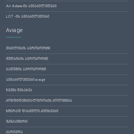
Air Astana-ის ავიაბილეთები
LOT -ის ავიაბილეთები
Avia.ge
თბილისის აეროპორტი
ქუთაისის აეროპორტი
ბათუმის აეროპორტი
ავიაბილეთები avia.ge
ჩვენს შესახებ
კონფიდენციალურობის პოლიტიკა
ხშირად დასმული კითხვები
უკუკავშირი
კარიერა