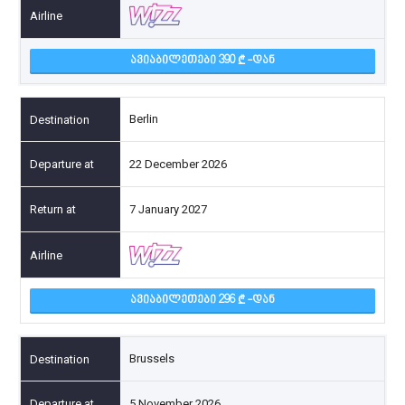
ᲐᲕᲘᲐᲑᲘᲚᲔᲗᲔᲑᲘ 390
-ᲓᲐᲜ
Berlin
22 December 2026
7 January 2027
ᲐᲕᲘᲐᲑᲘᲚᲔᲗᲔᲑᲘ 296
-ᲓᲐᲜ
Brussels
5 November 2026