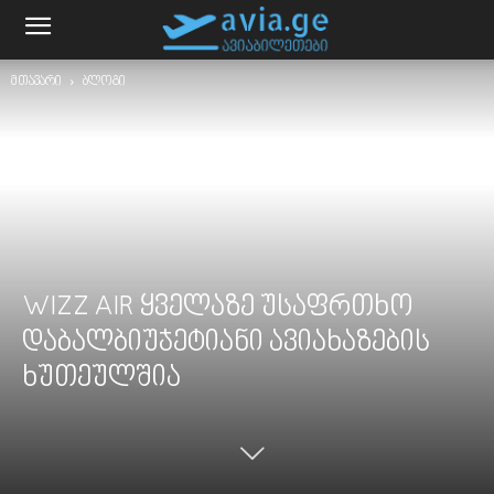
მთავარი
ბლოგი
WIZZ AIR ყველაზე უსაფრთხო
დაბალბიუჯეტიანი ავიახაზების
ხუთეულშია