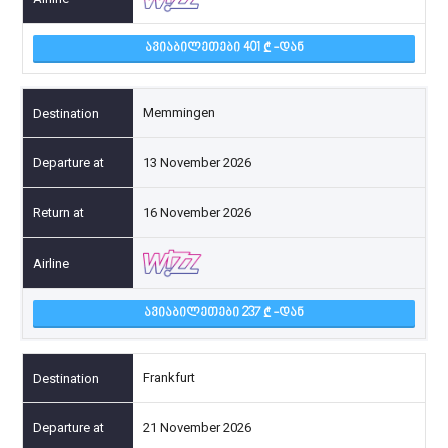
ᲐᲕᲘᲐᲑᲘᲚᲔᲗᲔᲑᲘ 401
-ᲓᲐᲜ
Memmingen
13 November 2026
16 November 2026
ᲐᲕᲘᲐᲑᲘᲚᲔᲗᲔᲑᲘ 237
-ᲓᲐᲜ
Frankfurt
21 November 2026