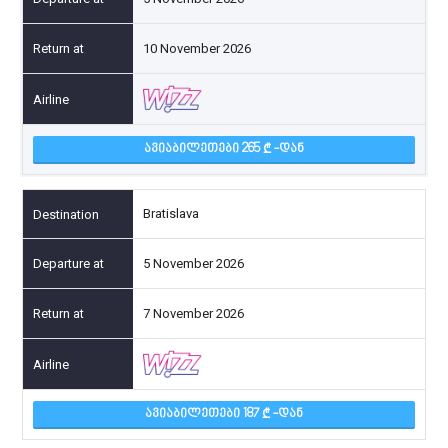
10 November 2026
ᲐᲕᲘᲐᲑᲘᲚᲔᲗᲔᲑᲘ 265
-ᲓᲐᲜ
Bratislava
5 November 2026
7 November 2026
ᲐᲕᲘᲐᲑᲘᲚᲔᲗᲔᲑᲘ 187
-ᲓᲐᲜ