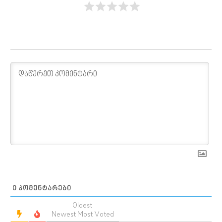
0
ᲙᲝᲛᲔᲜᲢᲐᲠᲔᲑᲘ
Oldest
Newest
Most Voted