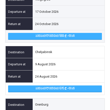
17 October 2026
24 October 2026
ᲐᲕᲘᲐᲑᲘᲚᲔᲗᲔᲑᲘ 569
-ᲓᲐᲜ
Chelyabinsk
9 August 2026
24 August 2026
ᲐᲕᲘᲐᲑᲘᲚᲔᲗᲔᲑᲘ 670
-ᲓᲐᲜ
Orenburg