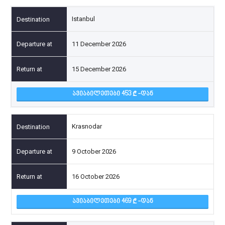
Istanbul
11 December 2026
15 December 2026
ᲐᲕᲘᲐᲑᲘᲚᲔᲗᲔᲑᲘ 453
-ᲓᲐᲜ
Krasnodar
9 October 2026
16 October 2026
ᲐᲕᲘᲐᲑᲘᲚᲔᲗᲔᲑᲘ 469
-ᲓᲐᲜ