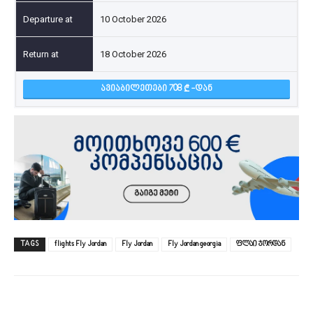
10 October 2026
18 October 2026
ᲐᲕᲘᲐᲑᲘᲚᲔᲗᲔᲑᲘ 708
-ᲓᲐᲜ
TAGS
flights Fly Jordan
Fly Jordan
Fly Jordan georgia
ფლაი ჯორდან