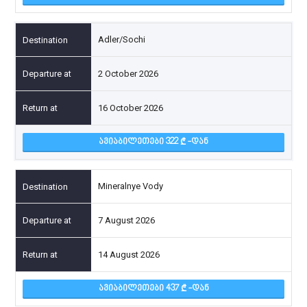
Adler/Sochi
2 October 2026
16 October 2026
ᲐᲕᲘᲐᲑᲘᲚᲔᲗᲔᲑᲘ 322
-ᲓᲐᲜ
Mineralnye Vody
7 August 2026
14 August 2026
ᲐᲕᲘᲐᲑᲘᲚᲔᲗᲔᲑᲘ 437
-ᲓᲐᲜ