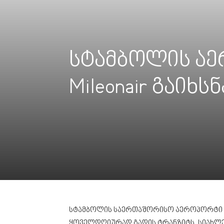
სტამბოლის აე
Mileonair გაიხსნ
სტამბოლის საერთაშორისო აეროპორტი (I
ყოველდღიურად გადის ტრანზიტს. სიახლ