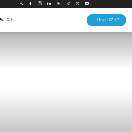
ᲢᲐᲥᲢᲘ
+995 551 907 907