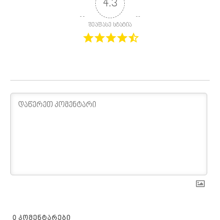
4.3
შეაფასე სტატია
0
ᲙᲝᲛᲔᲜᲢᲐᲠᲔᲑᲘ