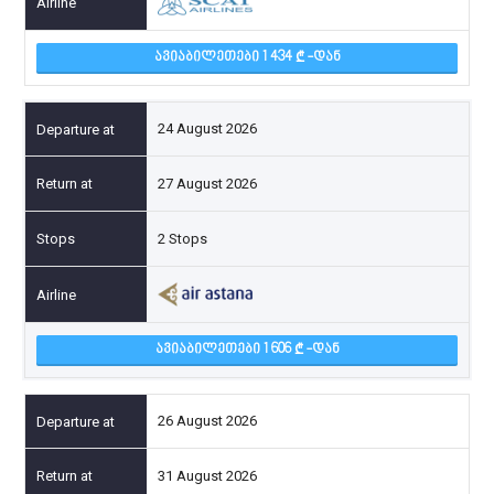
ᲐᲕᲘᲐᲑᲘᲚᲔᲗᲔᲑᲘ 1 434
-ᲓᲐᲜ
24 August 2026
27 August 2026
2 Stops
ᲐᲕᲘᲐᲑᲘᲚᲔᲗᲔᲑᲘ 1 606
-ᲓᲐᲜ
26 August 2026
31 August 2026