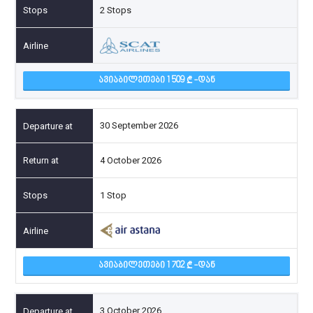
2 Stops
ᲐᲕᲘᲐᲑᲘᲚᲔᲗᲔᲑᲘ 1 509
-ᲓᲐᲜ
30 September 2026
4 October 2026
1 Stop
ᲐᲕᲘᲐᲑᲘᲚᲔᲗᲔᲑᲘ 1 702
-ᲓᲐᲜ
3 October 2026