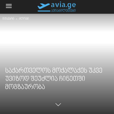
მთავარი
ბლოგი
საქართველოს მოქალაქეს უკვე
უვიზოდ შეუძლია ჩინეთში
მოგზაურობა