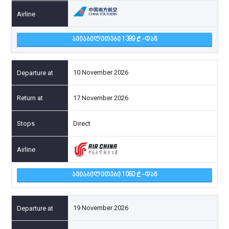
ᲐᲕᲘᲐᲑᲘᲚᲔᲗᲔᲑᲘ 1 389
-ᲓᲐᲜ
10 November 2026
17 November 2026
Direct
ᲐᲕᲘᲐᲑᲘᲚᲔᲗᲔᲑᲘ 1 060
-ᲓᲐᲜ
19 November 2026