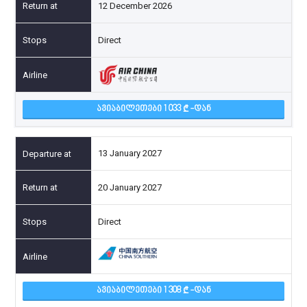
12 December 2026
Direct
ᲐᲕᲘᲐᲑᲘᲚᲔᲗᲔᲑᲘ 1 033
-ᲓᲐᲜ
13 January 2027
20 January 2027
Direct
ᲐᲕᲘᲐᲑᲘᲚᲔᲗᲔᲑᲘ 1 308
-ᲓᲐᲜ