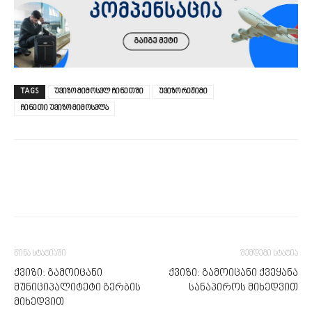
TAGS
უვიზო მიმოსვლ ჩინეთში
უვიზო რეჟიმი
ჩინეთი უვიზო მიმოსვლა
წინა სტატიაში
შემდეგი სტატია
ქვიზი: გამოიცანი
ქვიზი: გამოიცანი ქვეყანა
მუნიციპალიტეტი გერბის
სანაპიროს მიხედვით
მიხედვით