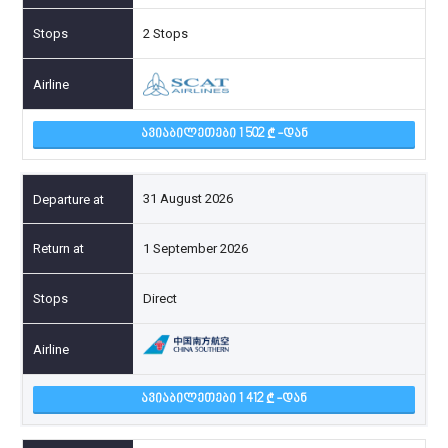
2 Stops
ᲐᲕᲘᲐᲑᲘᲚᲔᲗᲔᲑᲘ 1 502
-ᲓᲐᲜ
31 August 2026
1 September 2026
Direct
ᲐᲕᲘᲐᲑᲘᲚᲔᲗᲔᲑᲘ 1 412
-ᲓᲐᲜ