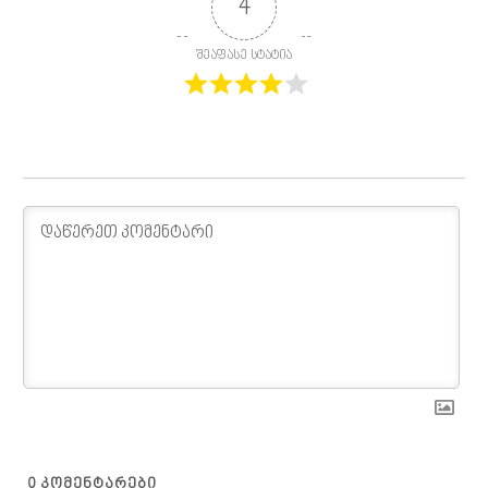
4
შეაფასე სტატია
0
ᲙᲝᲛᲔᲜᲢᲐᲠᲔᲑᲘ