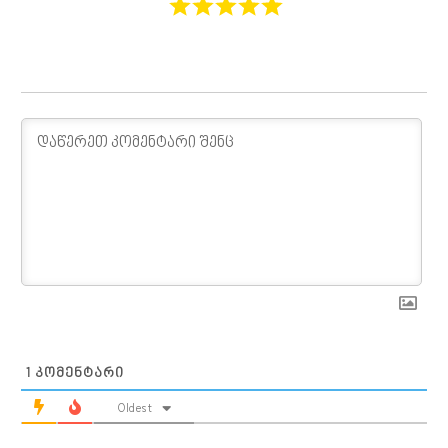
1
ᲙᲝᲛᲔᲜᲢᲐᲠᲘ
Oldest