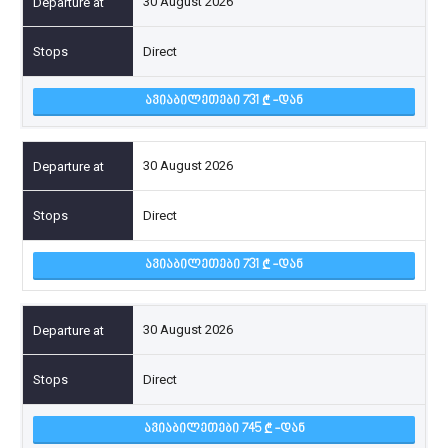
30 August 2026
Direct
ᲐᲕᲘᲐᲑᲘᲚᲔᲗᲔᲑᲘ 731
-ᲓᲐᲜ
30 August 2026
Direct
ᲐᲕᲘᲐᲑᲘᲚᲔᲗᲔᲑᲘ 731
-ᲓᲐᲜ
30 August 2026
Direct
ᲐᲕᲘᲐᲑᲘᲚᲔᲗᲔᲑᲘ 745
-ᲓᲐᲜ