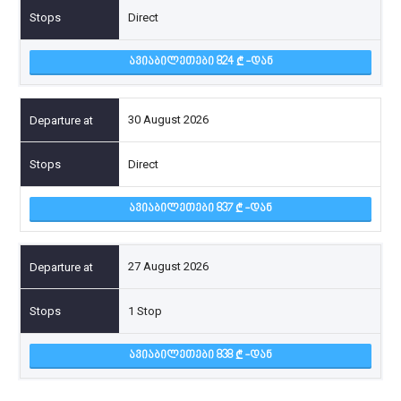
Direct
ᲐᲕᲘᲐᲑᲘᲚᲔᲗᲔᲑᲘ 824
-ᲓᲐᲜ
30 August 2026
Direct
ᲐᲕᲘᲐᲑᲘᲚᲔᲗᲔᲑᲘ 837
-ᲓᲐᲜ
27 August 2026
1 Stop
ᲐᲕᲘᲐᲑᲘᲚᲔᲗᲔᲑᲘ 838
-ᲓᲐᲜ