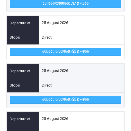
ᲐᲕᲘᲐᲑᲘᲚᲔᲗᲔᲑᲘ 717
-ᲓᲐᲜ
25 August 2026
Direct
ᲐᲕᲘᲐᲑᲘᲚᲔᲗᲔᲑᲘ 723
-ᲓᲐᲜ
25 August 2026
Direct
ᲐᲕᲘᲐᲑᲘᲚᲔᲗᲔᲑᲘ 723
-ᲓᲐᲜ
25 August 2026