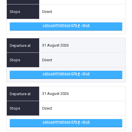
Direct
ᲐᲕᲘᲐᲑᲘᲚᲔᲗᲔᲑᲘ 679
-ᲓᲐᲜ
31 August 2026
Direct
ᲐᲕᲘᲐᲑᲘᲚᲔᲗᲔᲑᲘ 679
-ᲓᲐᲜ
31 August 2026
Direct
ᲐᲕᲘᲐᲑᲘᲚᲔᲗᲔᲑᲘ 679
-ᲓᲐᲜ