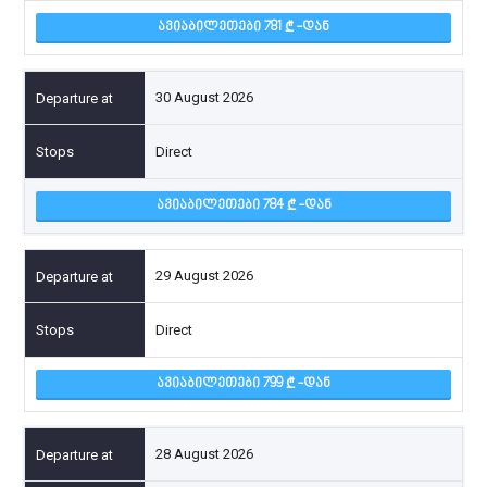
ᲐᲕᲘᲐᲑᲘᲚᲔᲗᲔᲑᲘ 781
-ᲓᲐᲜ
30 August 2026
Direct
ᲐᲕᲘᲐᲑᲘᲚᲔᲗᲔᲑᲘ 784
-ᲓᲐᲜ
29 August 2026
Direct
ᲐᲕᲘᲐᲑᲘᲚᲔᲗᲔᲑᲘ 799
-ᲓᲐᲜ
28 August 2026