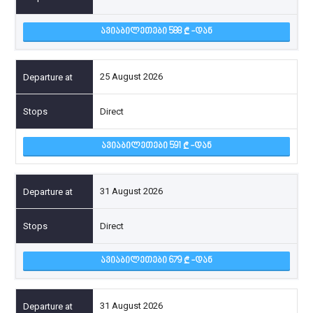
ᲐᲕᲘᲐᲑᲘᲚᲔᲗᲔᲑᲘ 588
-ᲓᲐᲜ
25 August 2026
Direct
ᲐᲕᲘᲐᲑᲘᲚᲔᲗᲔᲑᲘ 591
-ᲓᲐᲜ
31 August 2026
Direct
ᲐᲕᲘᲐᲑᲘᲚᲔᲗᲔᲑᲘ 679
-ᲓᲐᲜ
31 August 2026