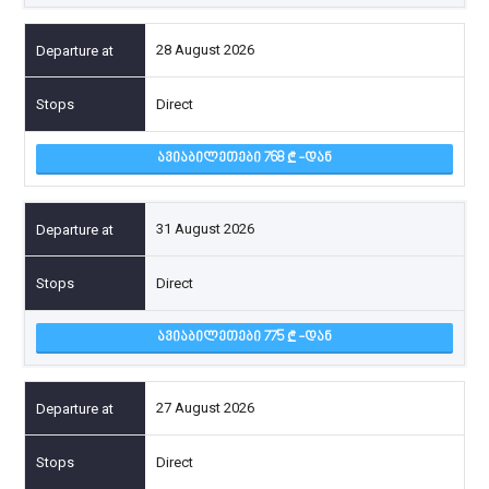
28 August 2026
Direct
ᲐᲕᲘᲐᲑᲘᲚᲔᲗᲔᲑᲘ 768
-ᲓᲐᲜ
31 August 2026
Direct
ᲐᲕᲘᲐᲑᲘᲚᲔᲗᲔᲑᲘ 775
-ᲓᲐᲜ
27 August 2026
Direct