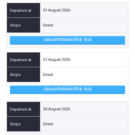
31 August 2026
Direct
ᲐᲕᲘᲐᲑᲘᲚᲔᲗᲔᲑᲘ 679
-ᲓᲐᲜ
31 August 2026
Direct
ᲐᲕᲘᲐᲑᲘᲚᲔᲗᲔᲑᲘ 679
-ᲓᲐᲜ
30 August 2026
Direct