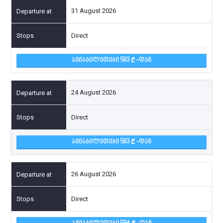
31 August 2026
Direct
ᲐᲕᲘᲐᲑᲘᲚᲔᲗᲔᲑᲘ 583
-ᲓᲐᲜ
24 August 2026
Direct
ᲐᲕᲘᲐᲑᲘᲚᲔᲗᲔᲑᲘ 583
-ᲓᲐᲜ
26 August 2026
Direct