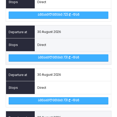
Direct
ᲐᲕᲘᲐᲑᲘᲚᲔᲗᲔᲑᲘ 723
-ᲓᲐᲜ
30 August 2026
Direct
ᲐᲕᲘᲐᲑᲘᲚᲔᲗᲔᲑᲘ 731
-ᲓᲐᲜ
30 August 2026
Direct
ᲐᲕᲘᲐᲑᲘᲚᲔᲗᲔᲑᲘ 731
-ᲓᲐᲜ