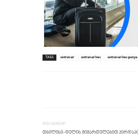
TAGS
centrum air
centrum airlines
centrum airlines georgia
წინა სტატიაში
თბილისი-დელის მიმართულებით პირდაპი