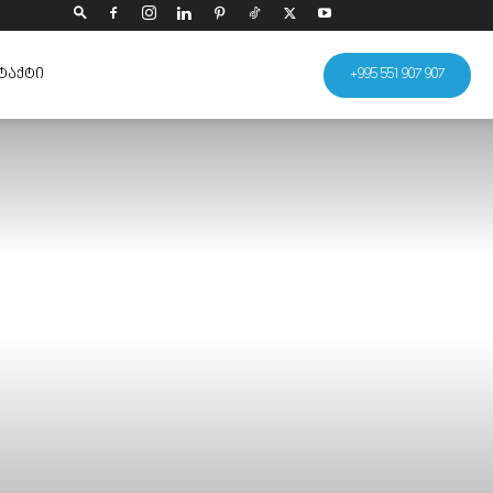
ᲢᲐᲥᲢᲘ
+995 551 907 907