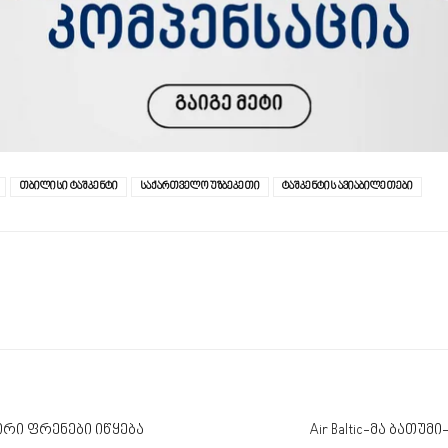
თბილისი ტაშკენტი
საქართველო უზბეკეთი
ტაშკენტის ავიაბილეთები
რი ფრენები იწყება
Air Baltic-მა ბათ