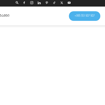
ᲢᲐᲥᲢᲘ
+995 551 907 907