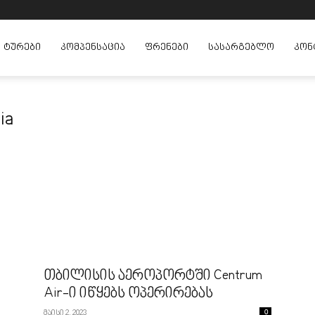
ᲢᲣᲠᲔᲑᲘ
ᲙᲝᲛᲞᲔᲜᲡᲐᲪᲘᲐ
ᲤᲠᲔᲜᲔᲑᲘ
ᲡᲐᲡᲐᲠᲒᲔᲑᲚᲝ
ᲙᲝᲜ
ia
თბილისის აეროპორტში Centrum
Air-ი იწყებს ოპერირებას
მაისი 2, 2023
0