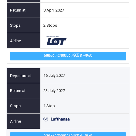
8 April 2027
2 Stops
ᲐᲕᲘᲐᲑᲘᲚᲔᲗᲔᲑᲘ 865
-ᲓᲐᲜ
16 July 2027
23 July 2027
1 Stop