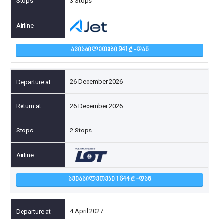
3 Stops
ᲐᲕᲘᲐᲑᲘᲚᲔᲗᲔᲑᲘ 941
-ᲓᲐᲜ
26 December 2026
26 December 2026
2 Stops
ᲐᲕᲘᲐᲑᲘᲚᲔᲗᲔᲑᲘ 1 644
-ᲓᲐᲜ
4 April 2027