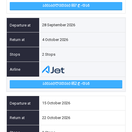
ᲐᲕᲘᲐᲑᲘᲚᲔᲗᲔᲑᲘ 897
-ᲓᲐᲜ
28 September 2026
4 October 2026
2 Stops
ᲐᲕᲘᲐᲑᲘᲚᲔᲗᲔᲑᲘ 852
-ᲓᲐᲜ
15 October 2026
22 October 2026