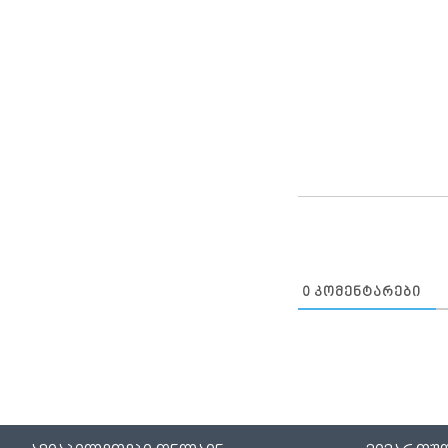
0
ᲙᲝᲛᲔᲜᲢᲐᲠᲔᲑᲘ