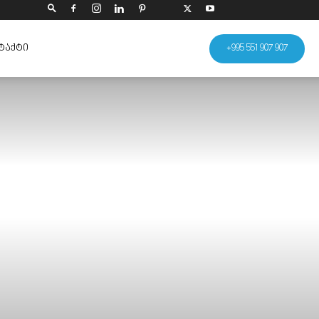
ᲢᲐᲥᲢᲘ
+995 551 907 907