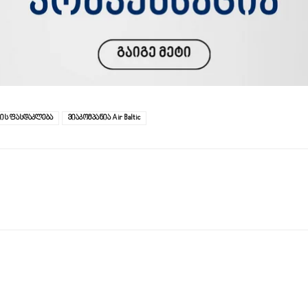
კის ფასდაკლება
ვიაკომპანია Air Baltic