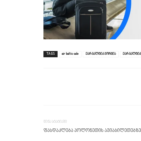
TAGS
air baltic sale
ეარ ბალტიკ ჯორჯია
ეარ ბალტი
წინა სტატიაში
ფასდაკლება პოლონეთის ავიაბილეთებზე