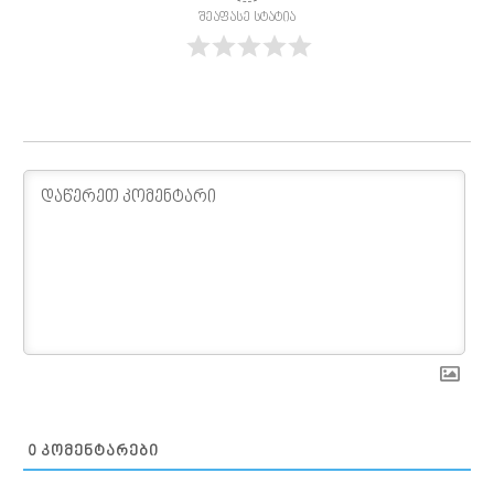
შეაფასე სტატია
0
ᲙᲝᲛᲔᲜᲢᲐᲠᲔᲑᲘ