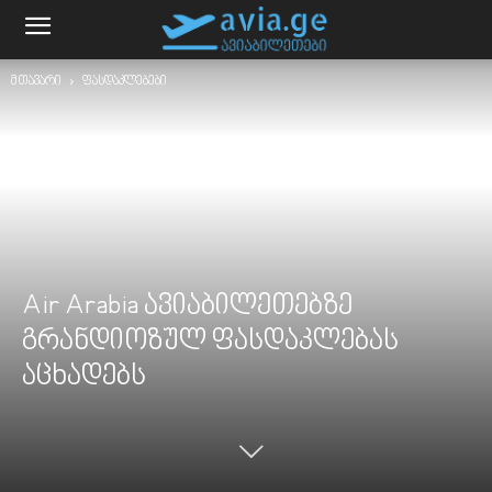
მთავარი
ფასდაკლებები
Air Arabia ავიაბილეთებზე
გრანდიოზულ ფასდაკლებას
აცხადებს