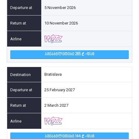
5 November 2026
10 November 2026
ᲐᲕᲘᲐᲑᲘᲚᲔᲗᲔᲑᲘ 265
-ᲓᲐᲜ
Bratislava
25 February 2027
2 March 2027
ᲐᲕᲘᲐᲑᲘᲚᲔᲗᲔᲑᲘ 144
-ᲓᲐᲜ