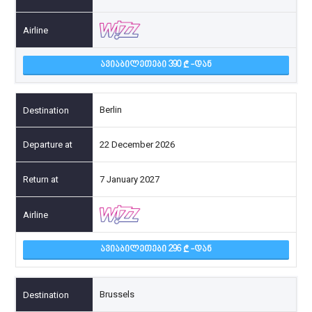
ᲐᲕᲘᲐᲑᲘᲚᲔᲗᲔᲑᲘ 390
-ᲓᲐᲜ
Berlin
22 December 2026
7 January 2027
ᲐᲕᲘᲐᲑᲘᲚᲔᲗᲔᲑᲘ 296
-ᲓᲐᲜ
Brussels