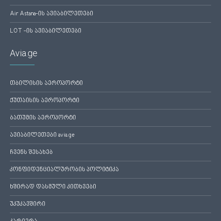
Air Astana-ის ავიაბილეთები
LOT -ის ავიაბილეთები
Avia.ge
თბილისის აეროპორტი
ქუთაისის აეროპორტი
ბათუმის აეროპორტი
ავიაბილეთები avia.ge
ჩვენს შესახებ
კონფიდენციალურობის პოლიტიკა
ხშირად დასმული კითხვები
უკუკავშირი