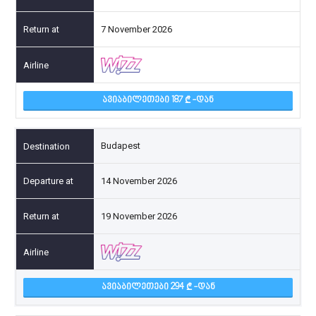
7 November 2026
ᲐᲕᲘᲐᲑᲘᲚᲔᲗᲔᲑᲘ 187
-ᲓᲐᲜ
Budapest
14 November 2026
19 November 2026
ᲐᲕᲘᲐᲑᲘᲚᲔᲗᲔᲑᲘ 294
-ᲓᲐᲜ