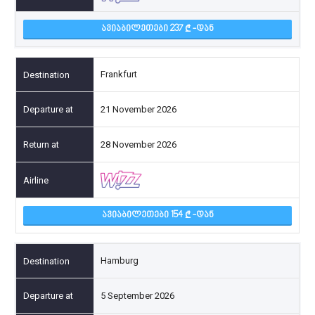
ᲐᲕᲘᲐᲑᲘᲚᲔᲗᲔᲑᲘ 237
-ᲓᲐᲜ
Frankfurt
21 November 2026
28 November 2026
ᲐᲕᲘᲐᲑᲘᲚᲔᲗᲔᲑᲘ 154
-ᲓᲐᲜ
Hamburg
5 September 2026