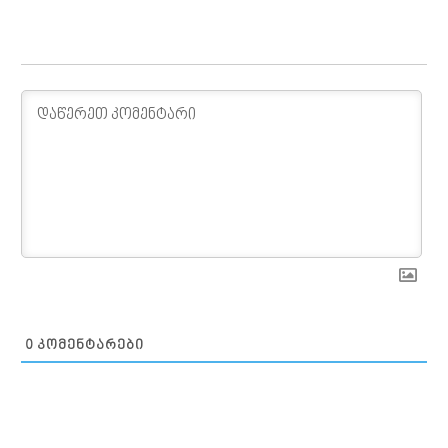
0
ᲙᲝᲛᲔᲜᲢᲐᲠᲔᲑᲘ