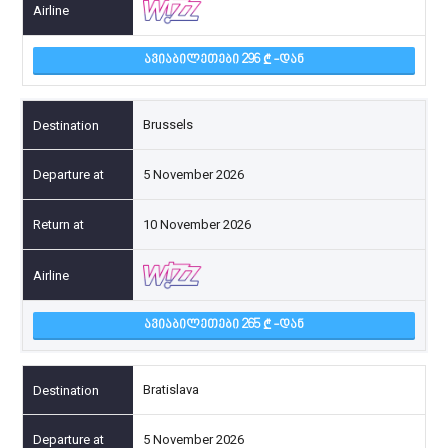
ᲐᲕᲘᲐᲑᲘᲚᲔᲗᲔᲑᲘ 296
-ᲓᲐᲜ
Brussels
5 November 2026
10 November 2026
ᲐᲕᲘᲐᲑᲘᲚᲔᲗᲔᲑᲘ 265
-ᲓᲐᲜ
Bratislava
5 November 2026