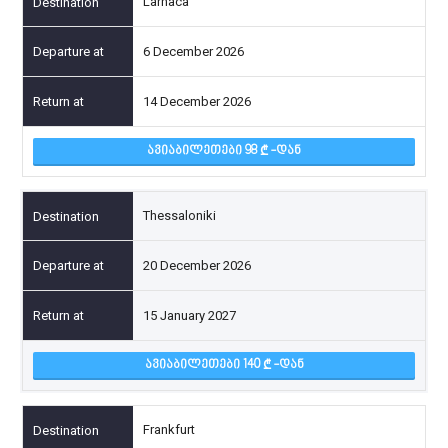
Larnaca
6 December 2026
14 December 2026
ᲐᲕᲘᲐᲑᲘᲚᲔᲗᲔᲑᲘ 98
-ᲓᲐᲜ
Thessaloniki
20 December 2026
15 January 2027
ᲐᲕᲘᲐᲑᲘᲚᲔᲗᲔᲑᲘ 140
-ᲓᲐᲜ
Frankfurt