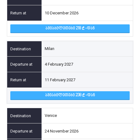
10 December 2026
ᲐᲕᲘᲐᲑᲘᲚᲔᲗᲔᲑᲘ 218
-ᲓᲐᲜ
Milan
4 February 2027
11 February 2027
ᲐᲕᲘᲐᲑᲘᲚᲔᲗᲔᲑᲘ 238
-ᲓᲐᲜ
Venice
24 November 2026