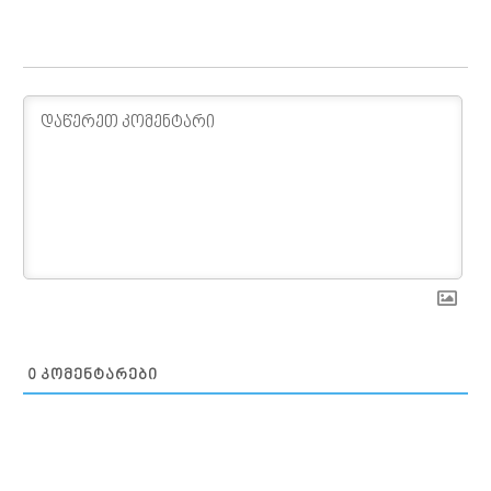
0
ᲙᲝᲛᲔᲜᲢᲐᲠᲔᲑᲘ