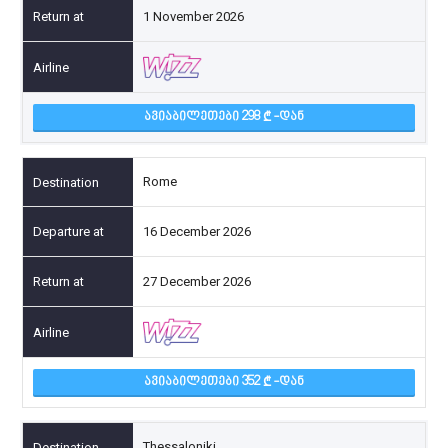
1 November 2026
ᲐᲕᲘᲐᲑᲘᲚᲔᲗᲔᲑᲘ 298
-ᲓᲐᲜ
Rome
16 December 2026
27 December 2026
ᲐᲕᲘᲐᲑᲘᲚᲔᲗᲔᲑᲘ 352
-ᲓᲐᲜ
Thessaloniki