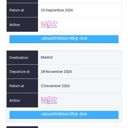
20 September 2026
ᲐᲕᲘᲐᲑᲘᲚᲔᲗᲔᲑᲘ 409
-ᲓᲐᲜ
Madrid
28 November 2026
5 December 2026
ᲐᲕᲘᲐᲑᲘᲚᲔᲗᲔᲑᲘ 379
-ᲓᲐᲜ