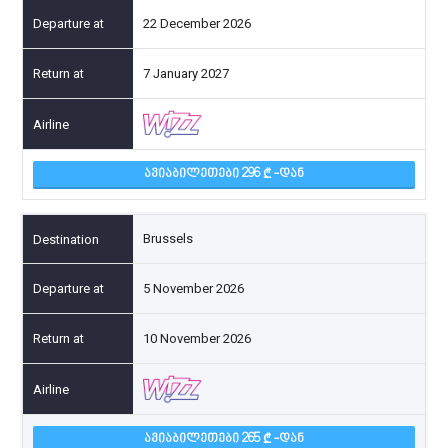
22 December 2026
7 January 2027
ᲐᲕᲘᲐᲑᲘᲚᲔᲗᲔᲑᲘ 296
-ᲓᲐᲜ
Brussels
5 November 2026
10 November 2026
ᲐᲕᲘᲐᲑᲘᲚᲔᲗᲔᲑᲘ 265
-ᲓᲐᲜ