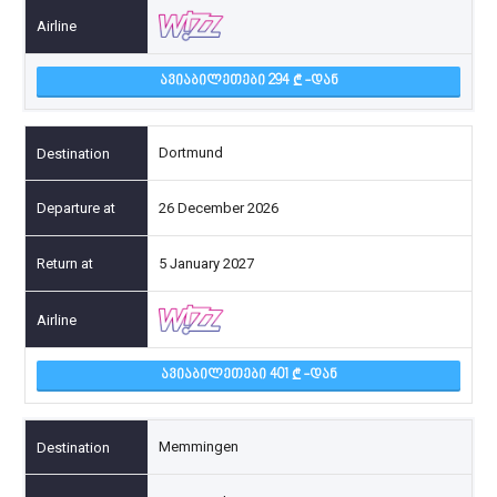
ᲐᲕᲘᲐᲑᲘᲚᲔᲗᲔᲑᲘ 294
-ᲓᲐᲜ
Dortmund
26 December 2026
5 January 2027
ᲐᲕᲘᲐᲑᲘᲚᲔᲗᲔᲑᲘ 401
-ᲓᲐᲜ
Memmingen