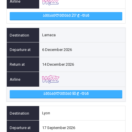
ᲐᲕᲘᲐᲑᲘᲚᲔᲗᲔᲑᲘ 217
-ᲓᲐᲜ
Larnaca
6 December 2026
14 December 2026
ᲐᲕᲘᲐᲑᲘᲚᲔᲗᲔᲑᲘ 90
-ᲓᲐᲜ
Lyon
17 September 2026