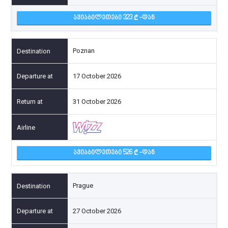
ᲐᲕᲘᲐᲑᲘᲚᲔᲗᲔᲑᲘ 323
-ᲓᲐᲜ
Poznan
17 October 2026
31 October 2026
ᲐᲕᲘᲐᲑᲘᲚᲔᲗᲔᲑᲘ 526
-ᲓᲐᲜ
Prague
27 October 2026