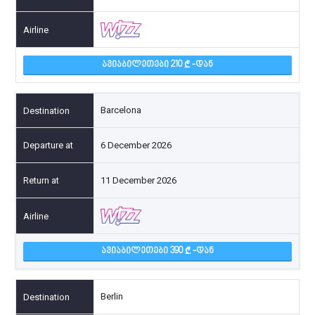
ᲐᲕᲘᲐᲑᲘᲚᲔᲗᲔᲑᲘ 210
-ᲓᲐᲜ
Barcelona
6 December 2026
11 December 2026
ᲐᲕᲘᲐᲑᲘᲚᲔᲗᲔᲑᲘ 390
-ᲓᲐᲜ
Berlin