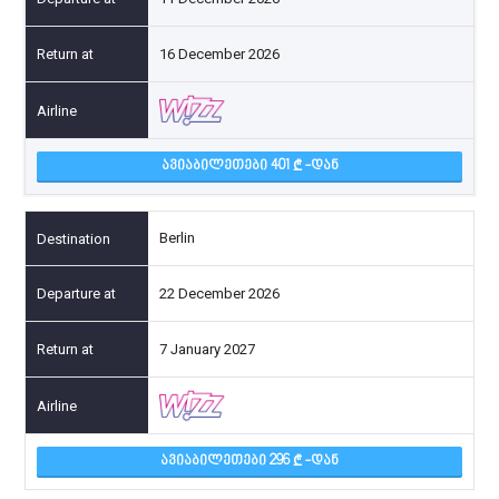
16 December 2026
ᲐᲕᲘᲐᲑᲘᲚᲔᲗᲔᲑᲘ 401
-ᲓᲐᲜ
Berlin
22 December 2026
7 January 2027
ᲐᲕᲘᲐᲑᲘᲚᲔᲗᲔᲑᲘ 296
-ᲓᲐᲜ