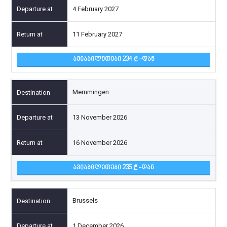
4 February 2027
11 February 2027
ᲐᲕᲘᲐᲑᲘᲚᲔᲗᲔᲑᲘ 234
-ᲓᲐᲜ
Memmingen
13 November 2026
16 November 2026
ᲐᲕᲘᲐᲑᲘᲚᲔᲗᲔᲑᲘ 235
-ᲓᲐᲜ
Brussels
1 December 2026