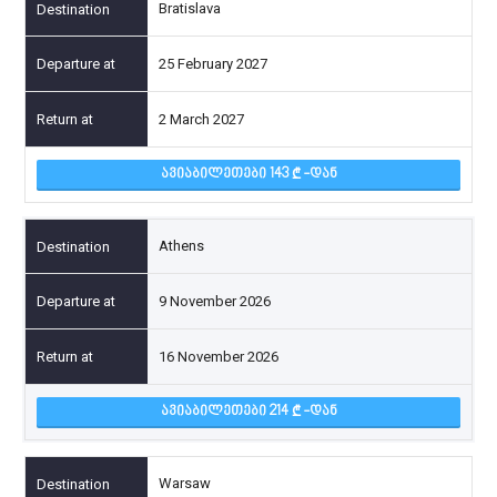
Bratislava
25 February 2027
2 March 2027
ᲐᲕᲘᲐᲑᲘᲚᲔᲗᲔᲑᲘ 143
-ᲓᲐᲜ
Athens
9 November 2026
16 November 2026
ᲐᲕᲘᲐᲑᲘᲚᲔᲗᲔᲑᲘ 214
-ᲓᲐᲜ
Warsaw