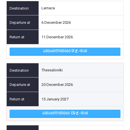
Larnaca
6 December 2026
11 December 2026
ᲐᲕᲘᲐᲑᲘᲚᲔᲗᲔᲑᲘ 91
-ᲓᲐᲜ
Thessaloniki
20 December 2026
15 January 2027
ᲐᲕᲘᲐᲑᲘᲚᲔᲗᲔᲑᲘ 139
-ᲓᲐᲜ