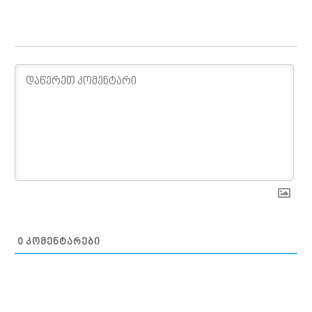
0
ᲙᲝᲛᲔᲜᲢᲐᲠᲔᲑᲘ