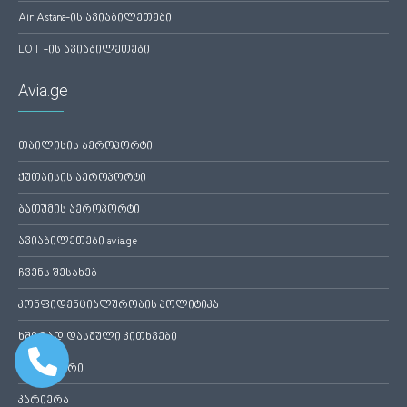
Air Astana-ის ავიაბილეთები
LOT -ის ავიაბილეთები
Avia.ge
თბილისის აეროპორტი
ქუთაისის აეროპორტი
ბათუმის აეროპორტი
ავიაბილეთები avia.ge
ჩვენს შესახებ
კონფიდენციალურობის პოლიტიკა
ხშირად დასმული კითხვები
უკუკავშირი
კარიერა