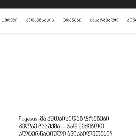
ᲢᲣᲠᲔᲑᲘ
ᲙᲝᲛᲞᲔᲜᲡᲐᲪᲘᲐ
ᲤᲠᲔᲜᲔᲑᲘ
ᲡᲐᲡᲐᲠᲒᲔᲑᲚᲝ
ᲙᲝᲜ
Pegasus-მა ქუთაისიდან ფრენები
კვლავ გააუქმა – სად ვეძებოთ
ალტერნატიული ავიაბილეთები?