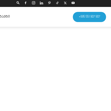
ᲢᲐᲥᲢᲘ
+995 551 907 907