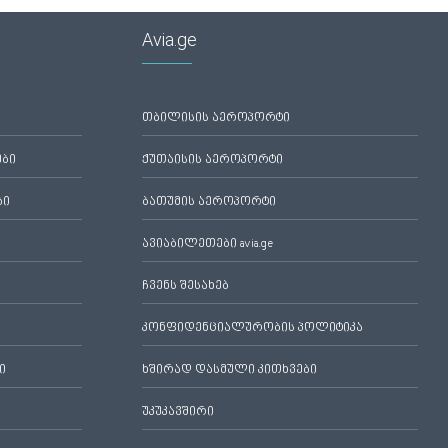
Avia.ge
თბილისის აეროპორტი
ები
ქუთაისის აეროპორტი
ბი
ბათუმის აეროპორტი
ავიაბილეთები avia.ge
ჩვენს შესახებ
კონფიდენციალურობის პოლიტიკა
ი
ხშირად დასმული კითხვები
უკუკავშირი