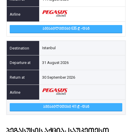
ᲐᲕᲘᲐᲑᲘᲚᲔᲗᲔᲑᲘ 635
-ᲓᲐᲜ
Istanbul
31 August 2026
30 September 2026
ᲐᲕᲘᲐᲑᲘᲚᲔᲗᲔᲑᲘ 411
-ᲓᲐᲜ