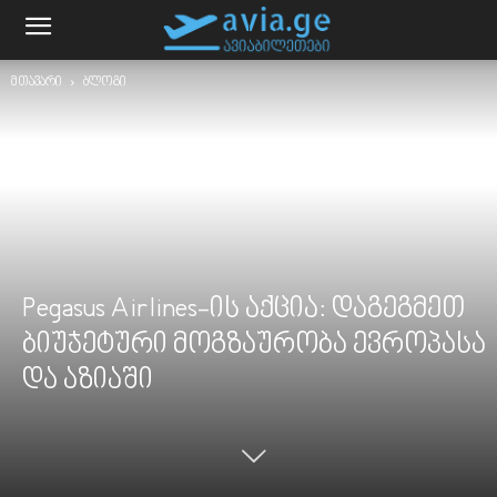
მთავარი
ბლოგი
Pegasus Airlines-ის აქცია: დაგეგმეთ
ბიუჯეტური მოგზაურობა ევროპასა
და აზიაში