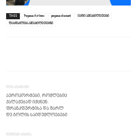
TAGS
Pegasus Airlines
pegasus discount
იაფი ავიაბილეთები
ფასდაკლება ავიაბილეთებზე
წინა სტატიაში
აეროპორტები, რომლებიც
ქალაქებად იქცნენ:
ფრანკფურტისა და შარლ
დე გოლის საიდუმლოებები
შემდეგი სტატია