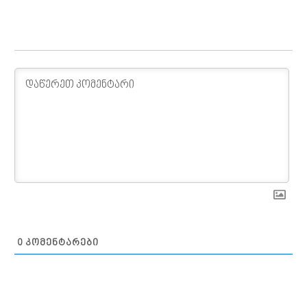
0
ᲙᲝᲛᲔᲜᲢᲐᲠᲔᲑᲘ