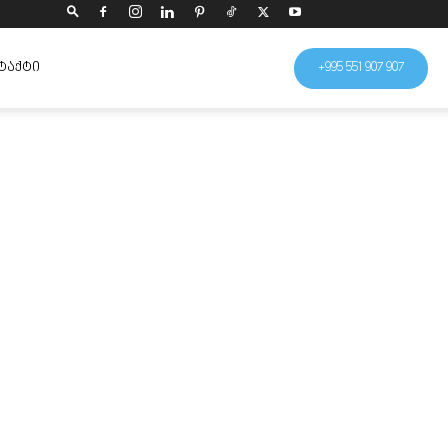
ᲢᲐᲥᲢᲘ
+995 551 907 907