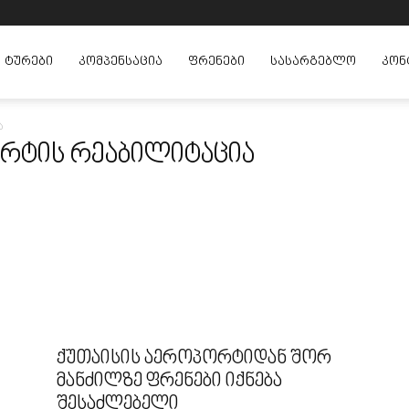
ᲢᲣᲠᲔᲑᲘ
ᲙᲝᲛᲞᲔᲜᲡᲐᲪᲘᲐ
ᲤᲠᲔᲜᲔᲑᲘ
ᲡᲐᲡᲐᲠᲒᲔᲑᲚᲝ
ᲙᲝᲜ
ა
ორტის რეაბილიტაცია
ქუთაისის აეროპორტიდან შორ
მანძილზე ფრენები იქნება
შესაძლებელი