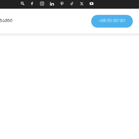
ᲢᲐᲥᲢᲘ
+995 551 907 907