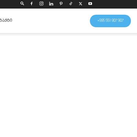
ᲢᲐᲥᲢᲘ
+995 551 907 907