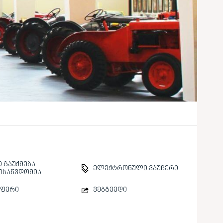
 გაუქმება
ელექტრონული ვაუჩერი
ისაწვდომია
სფერი
ვებგვედი