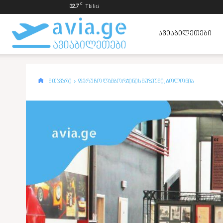
C
32.7
Tbilisi
ავიაბილეთები
ᲐᲕᲘᲐᲑᲘᲚᲔᲗᲔᲑᲘ
ყველაზე
მთავარი
ფერუჩო ლამბორჯინის მუზეუმი, ბოლონია
იაფად