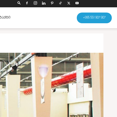
ᲢᲐᲥᲢᲘ
+995 551 907 907
გაზიარება