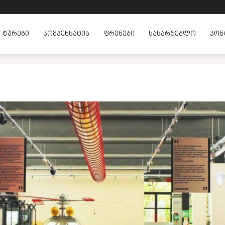
ᲢᲣᲠᲔᲑᲘ
ᲙᲝᲛᲞᲔᲜᲡᲐᲪᲘᲐ
ᲤᲠᲔᲜᲔᲑᲘ
ᲡᲐᲡᲐᲠᲒᲔᲑᲚᲝ
ᲙᲝᲜ